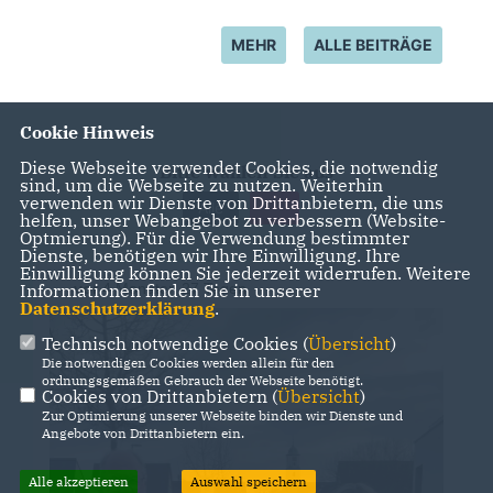
MEHR
ALLE BEITRÄGE
Cookie Hinweis
Diese Webseite verwendet Cookies, die notwendig
Bitte wählen Sie aus
sind, um die Webseite zu nutzen. Weiterhin
verwenden wir Dienste von Drittanbietern, die uns
Alle
helfen, unser Webangebot zu verbessern (Website-
Optmierung). Für die Verwendung bestimmter
Dienste, benötigen wir Ihre Einwilligung. Ihre
Einwilligung können Sie jederzeit widerrufen. Weitere
Informationen finden Sie in unserer
vor
4 Monaten 27 Tagen
Datenschutzerklärung
.
Technisch notwendige Cookies (
Übersicht
)
Die notwendigen Cookies werden allein für den
ordnungsgemäßen Gebrauch der Webseite benötigt.
Cookies von Drittanbietern (
Übersicht
)
Zur Optimierung unserer Webseite binden wir Dienste und
Angebote von Drittanbietern ein.
Alle akzeptieren
Auswahl speichern