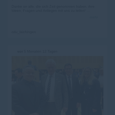
Danke an alle, die sich Zeit genommen haben, ihre
Ideen, Fragen und Anliegen mit uns zu teilen!
mehr
Der direkte Austausch mit euch ist uns wichtig, denn
Politik lebt vom Zuhören und Mitmachen.
#
cdu
#
cdubadenw
ürttemberg #
landtagswahlbaw
ü
cdu_laichingen
#
manuelhagel
#
laichingen
vor
5 Monaten 12 Tagen