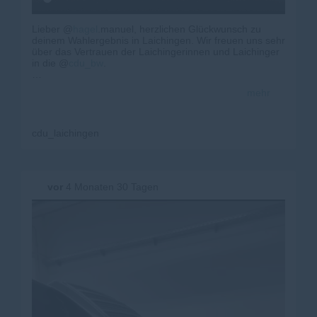
Lieber @
hagel
.manuel, herzlichen Glückwunsch zu
deinem Wahlergebnis in Laichingen. Wir freuen uns sehr
über das Vertrauen der Laichingerinnen und Laichinger
in die @
cdu_bw
.
#
cdu
#
cdubadenw
ürttemberg #
manuelhagel
#
laichingen
mehr
cdu_laichingen
vor
4 Monaten 30 Tagen