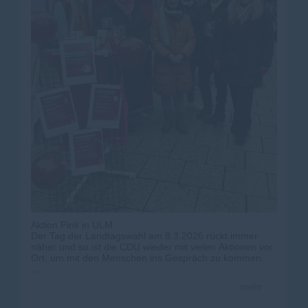
#
cdu
#
manuelhagel
#
landtagswahlbaw
ü
Aktion Pink in ULM
Der Tag der Landtagswahl am 8.3.2026 rückt immer
näher und so ist die CDU wieder mit vielen Aktionen vor
Ort, um mit den Menschen ins Gespräch zu kommen.
Die Frauen Union war deshalb am Samstag, 31.1.2026
mehr
in der Ulmer Fußgängerzone unterwegs und fragte hier
die Frauen wie schon bei ähnlichen Aktionen in anderen