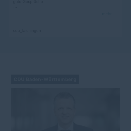
gute Gespräche.
#
cdu
#
landtagswahlbw
#
laichingen
mehr
cdu_laichingen
CDU Baden-Württemberg