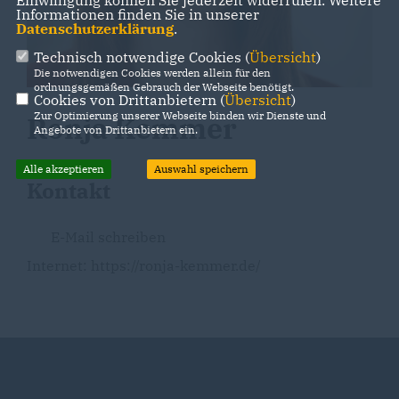
Einwilligung können Sie jederzeit widerrufen. Weitere
Informationen finden Sie in unserer
Datenschutzerklärung
.
Technisch notwendige Cookies (
Übersicht
)
Die notwendigen Cookies werden allein für den
ordnungsgemäßen Gebrauch der Webseite benötigt.
Cookies von Drittanbietern (
Übersicht
)
Zur Optimierung unserer Webseite binden wir Dienste und
Ronja Kemmer
Angebote von Drittanbietern ein.
Alle akzeptieren
Auswahl speichern
Kontakt
E-Mail schreiben
Internet:
https://ronja-kemmer.de/