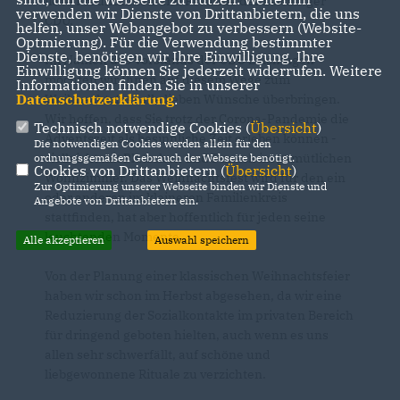
liebe Freundinnen und Freunde der Laichinger
verwenden wir Dienste von Drittanbietern, die uns
CDU,
helfen, unser Webangebot zu verbessern (Website-
Optmierung). Für die Verwendung bestimmter
Dienste, benötigen wir Ihre Einwilligung. Ihre
Im Namen des Vorstands der CDU Laichingen
Einwilligung können Sie jederzeit widerrufen. Weitere
möchten wir Ihnen auf diesem Wege zum
Informationen finden Sie in unserer
Datenschutzerklärung
.
Weihnachtsfest alle lieben Wünsche überbringen.
Wir hoffen, dass Sie trotz der Corona-Pandemie die
Technisch notwendige Cookies (
Übersicht
)
Adventszeit als besinnliche Zeit erleben können -
Die notwendigen Cookies werden allein für den
vielleicht mit Plätzchen und Punsch im gemütlichen
ordnungsgemäßen Gebrauch der Webseite benötigt.
Cookies von Drittanbietern (
Übersicht
)
Wohnzimmer. Das Weihnachtsfest wird für den ein
Zur Optimierung unserer Webseite binden wir Dienste und
oder anderen im kleineren Familienkreis
Angebote von Drittanbietern ein.
stattfinden, hat aber hoffentlich für jeden seine
leuchtenden Momente.
Alle akzeptieren
Auswahl speichern
Von der Planung einer klassischen Weihnachtsfeier
haben wir schon im Herbst abgesehen, da wir eine
Reduzierung der Sozialkontakte im privaten Bereich
für dringend geboten hielten, auch wenn es uns
allen sehr schwerfällt, auf schöne und
liebgewonnene Rituale zu verzichten.